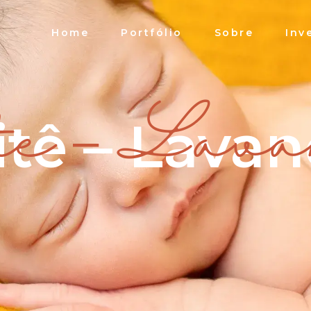
Home
Portfólio
Sobre
Inv
tê – Lava
tê – Lava