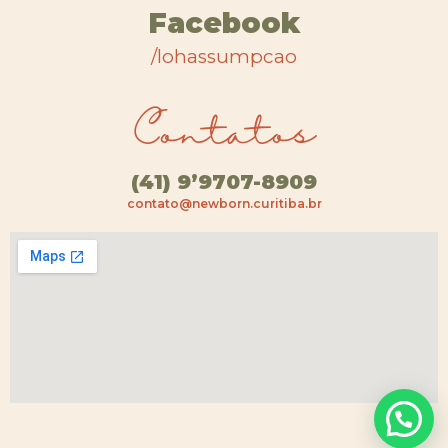
Facebook
/lohassumpcao
Contatos
(41) 9’9707-8909
contato@newborn.curitiba.br