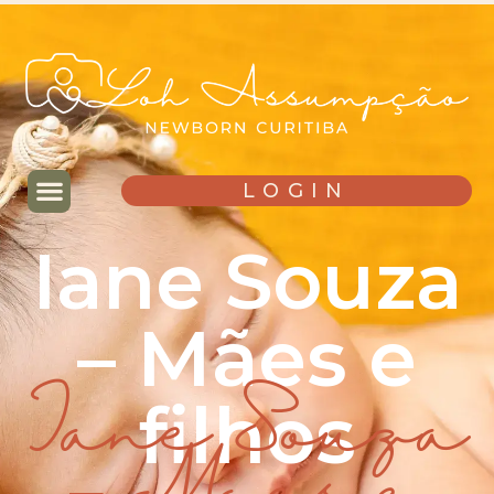
LOGIN
Iane Souza
– Mães e
filhos
Iane Souza
– Mães e