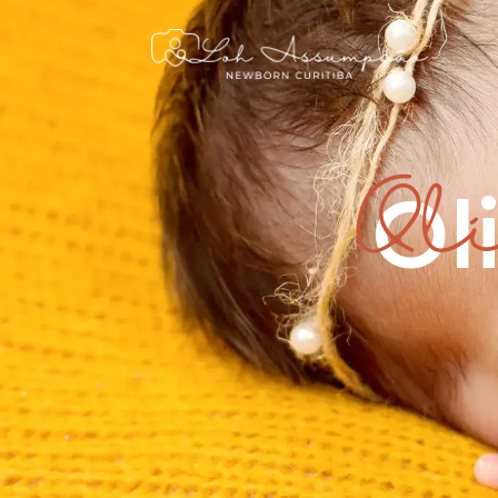
Ol
Ol