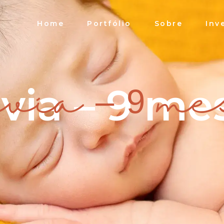
Home
Portfólio
Sobre
Inv
ivia – 9 me
ivia – 9 me