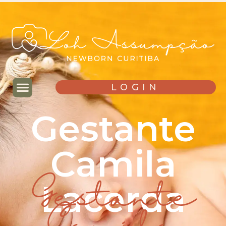
LOGIN
Gestante
Camila
Lacerda
Gestante
Camila