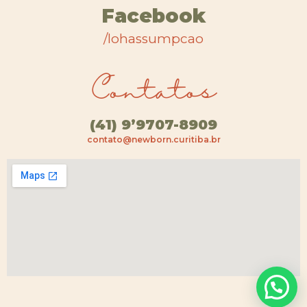
Facebook
/lohassumpcao
Contatos
(41) 9’9707-8909
contato@newborn.curitiba.br