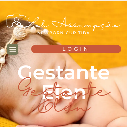
LOGIN
Gestante
Elen
Gestante
Elen