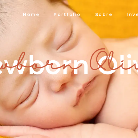
Home
Portfólio
Sobre
Inv
wborn Oli
wborn Oli