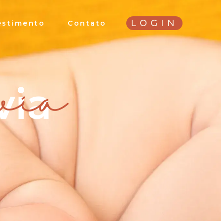
LOGIN
estimento
Contato
via
via