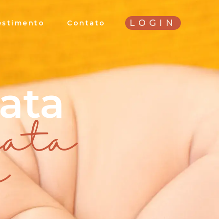
LOGIN
estimento
Contato
ata
s
nata
s