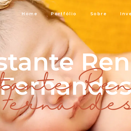
Home
Portfólio
Sobre
Inv
stante Ren
Fernande
tante Re
Fernande