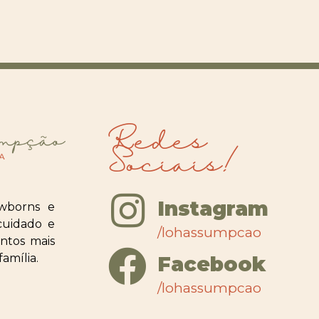
Redes
Sociais!
Instagram
wborns e
cuidado e
/lohassumpcao
ntos mais
amília.
Facebook
/lohassumpcao