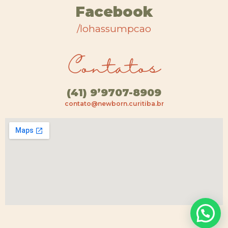
Facebook
/lohassumpcao
Contatos
(41) 9’9707-8909
contato@newborn.curitiba.br