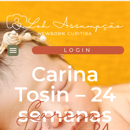
LOGIN
Carina
Tosin – 24
semanas
Carina
Tosin – 24