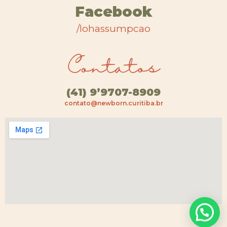
Facebook
/lohassumpcao
Contatos
(41) 9’9707-8909
contato@newborn.curitiba.br