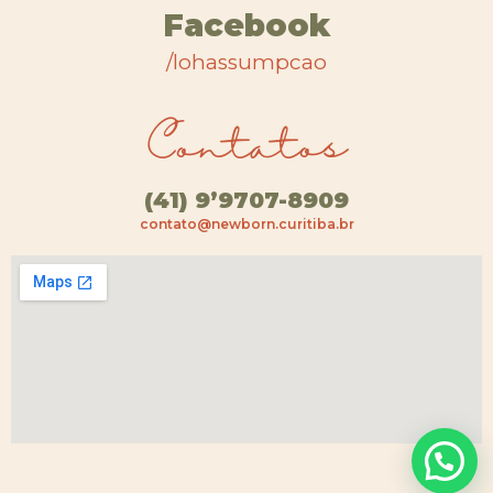
Facebook
/lohassumpcao
Contatos
(41) 9’9707-8909
contato@newborn.curitiba.br