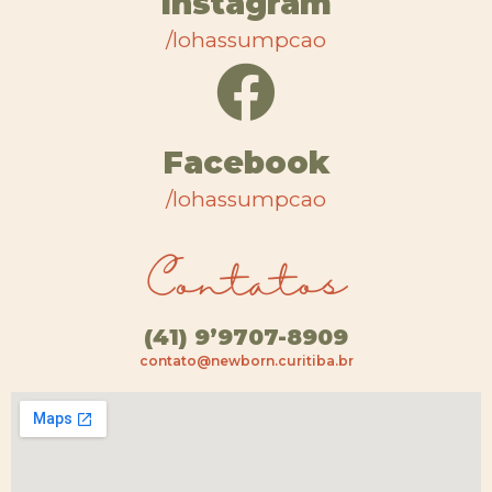
Instagram
/lohassumpcao
Facebook
/lohassumpcao
Contatos
(41) 9’9707-8909
contato@newborn.curitiba.br