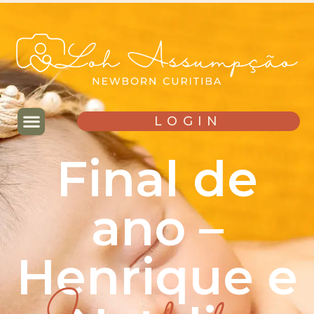
LOGIN
Final de
ano –
Henrique e