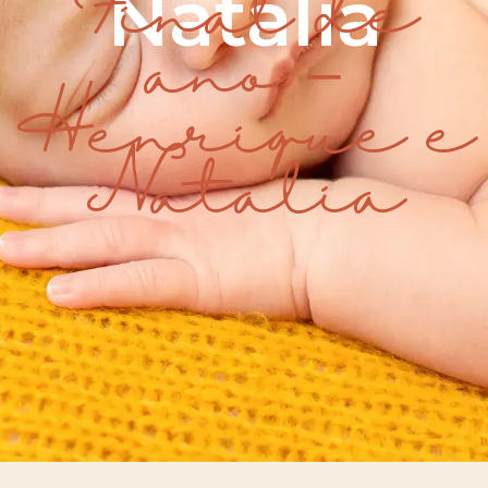
Natalia
Final de
ano –
Henrique e
Natalia