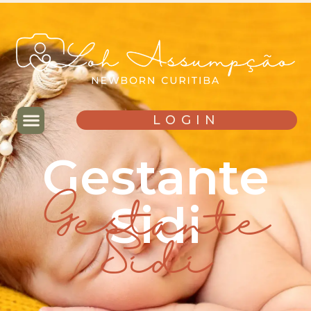
LOGIN
Gestante
Sidi
Gestante
Sidi