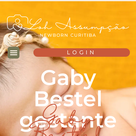
LOGIN
Gaby
Bestel
gestante
Gaby
Bestel