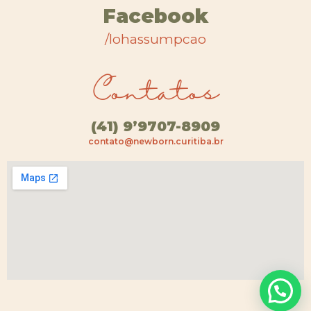
Facebook
/lohassumpcao
Contatos
(41) 9’9707-8909
contato@newborn.curitiba.br