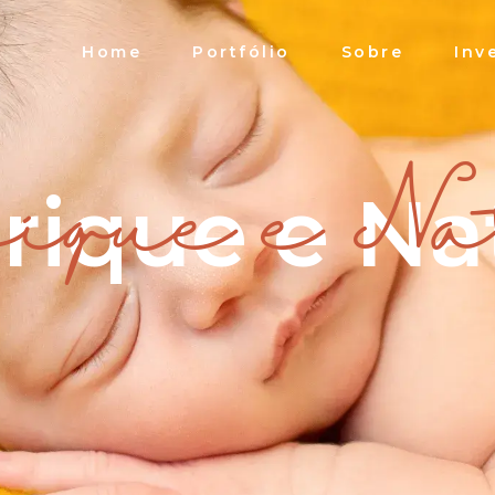
Home
Portfólio
Sobre
Inv
rique e Nat
ique e Na