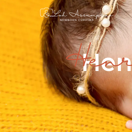
Hen
Henr