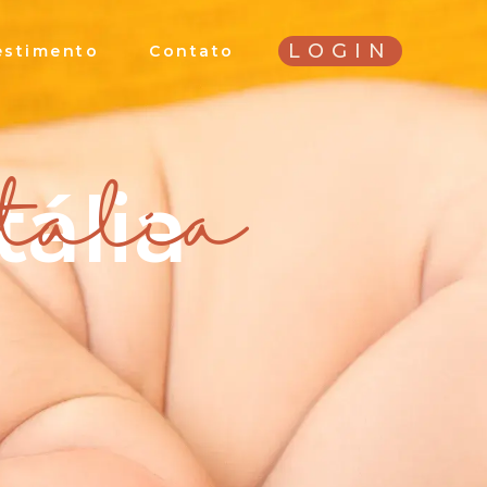
LOGIN
estimento
Contato
ália
tália