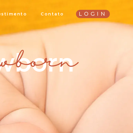
LOGIN
estimento
Contato
ewborn
ewborn