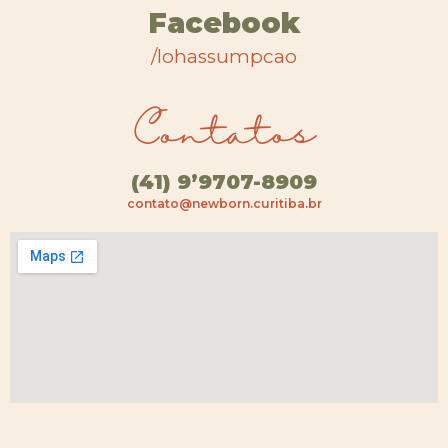
Facebook
/lohassumpcao
Contatos
(41) 9’9707-8909
contato@newborn.curitiba.br