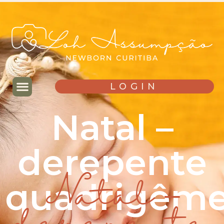
LOGIN
Natal –
derepente
quadrigêm
Natal –
derepente