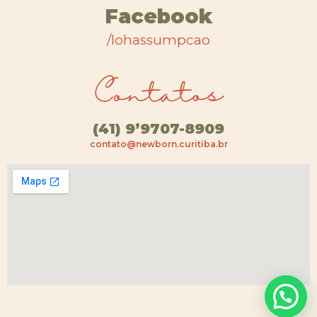
Facebook
/lohassumpcao
Contatos
(41) 9’9707-8909
contato@newborn.curitiba.br