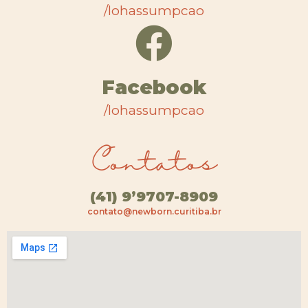
/lohassumpcao
Facebook
/lohassumpcao
Contatos
(41) 9’9707-8909
contato@newborn.curitiba.br