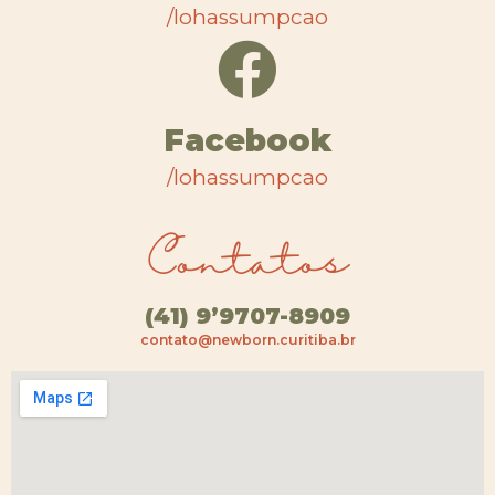
/lohassumpcao
Facebook
/lohassumpcao
Contatos
(41) 9’9707-8909
contato@newborn.curitiba.br