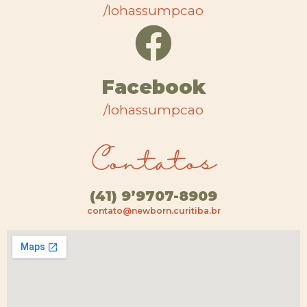
/lohassumpcao
Facebook
/lohassumpcao
Contatos
(41) 9’9707-8909
contato@newborn.curitiba.br