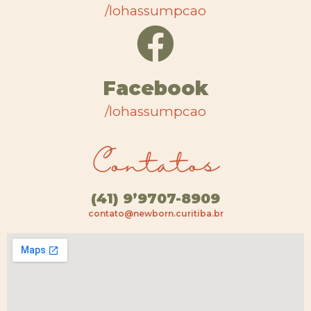
/lohassumpcao
Facebook
/lohassumpcao
Contatos
(41) 9’9707-8909
contato@newborn.curitiba.br