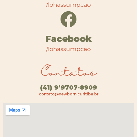
/lohassumpcao
Facebook
/lohassumpcao
Contatos
(41) 9’9707-8909
contato@newborn.curitiba.br