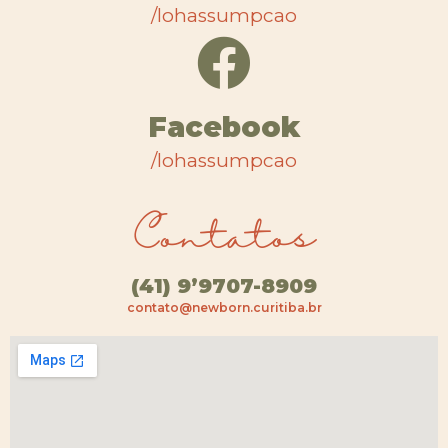
/lohassumpcao
Facebook
/lohassumpcao
Contatos
(41) 9’9707-8909
contato@newborn.curitiba.br