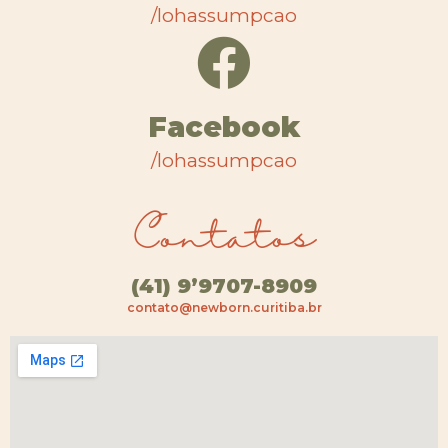
/lohassumpcao
Facebook
/lohassumpcao
Contatos
(41) 9’9707-8909
contato@newborn.curitiba.br