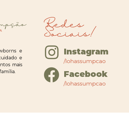
Redes
Sociais!
Instagram
wborns e
cuidado e
/lohassumpcao
ntos mais
amília.
Facebook
/lohassumpcao