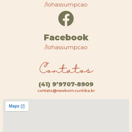
/lohassumpcao
Facebook
/lohassumpcao
Contatos
(41) 9’9707-8909
contato@newborn.curitiba.br