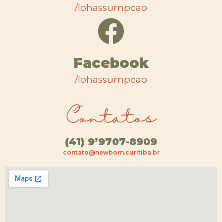
/lohassumpcao
Facebook
/lohassumpcao
Contatos
(41) 9’9707-8909
contato@newborn.curitiba.br