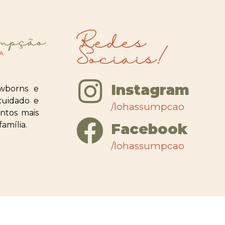
Redes
Sociais!
Instagram
wborns e
cuidado e
/lohassumpcao
ntos mais
amília.
Facebook
/lohassumpcao