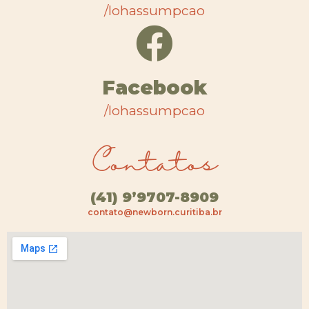
/lohassumpcao
Facebook
/lohassumpcao
Contatos
(41) 9’9707-8909
contato@newborn.curitiba.br