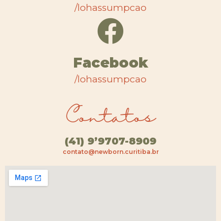
/lohassumpcao
Facebook
/lohassumpcao
Contatos
(41) 9’9707-8909
contato@newborn.curitiba.br