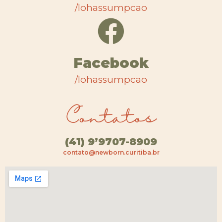
/lohassumpcao
Facebook
/lohassumpcao
Contatos
(41) 9’9707-8909
contato@newborn.curitiba.br