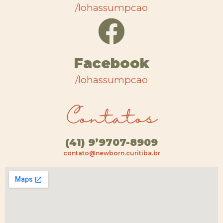
/lohassumpcao
Facebook
/lohassumpcao
Contatos
(41) 9’9707-8909
contato@newborn.curitiba.br