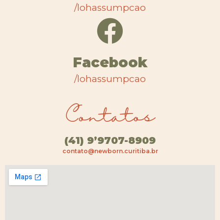
/lohassumpcao
Facebook
/lohassumpcao
Contatos
(41) 9’9707-8909
contato@newborn.curitiba.br