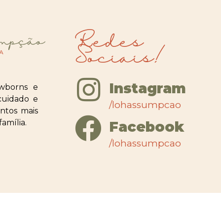
Redes
Sociais!
Instagram
wborns e
cuidado e
/lohassumpcao
ntos mais
amília.
Facebook
/lohassumpcao